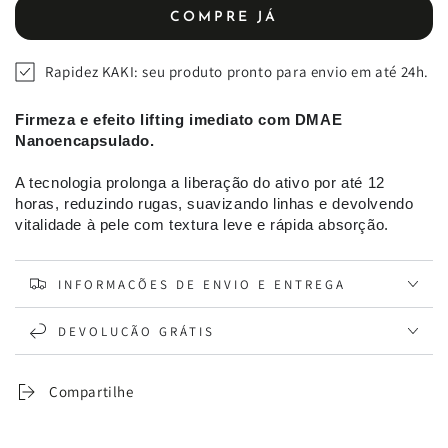
de
de
COMPRE JÁ
Sérum
Sérum
Facial
Facial
Rapidez KAKI: seu produto pronto para envio em até 24h.
AgeControl
AgeControl
DMAE
DMAE
Firmeza e efeito lifting imediato com DMAE
Nanoencapsulado.
A tecnologia prolonga a liberação do ativo por até 12
horas, reduzindo rugas, suavizando linhas e devolvendo
vitalidade à pele com textura leve e rápida absorção.
INFORMAÇÕES DE ENVIO E ENTREGA
DEVOLUÇÃO GRÁTIS
Compartilhe