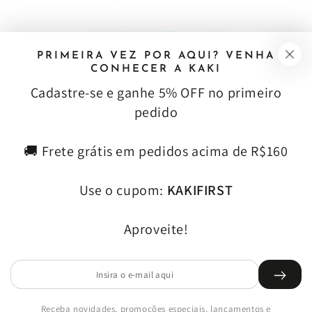
PRIMEIRA VEZ POR AQUI? VENHA
CONHECER A KAKI
Cadastre‑se e ganhe 5% OFF no primeiro
pedido
RECEBA NOVIDADES E VANTAGENS EXCLUSIVAS
🚚 Frete grátis em pedidos acima de R$160
Insira
Use o cupom:
KAKIFIRST
o
Entre para nosso clube, gratuito, KAKILOVERS e receba descontos
e-
exclusivos, novidades e participe de sorteios.
Aproveite!
mail
aqui
Facebook
Instagram
TikTok
Insira
o
e-
Receba novidades, promoções especiais, lançamentos e