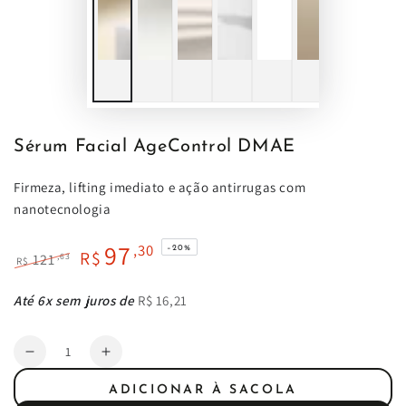
Sérum Facial AgeControl DMAE
Firmeza, lifting imediato e ação antirrugas com
nanotecnologia
97
,30
–20%
R$
,63
121
R$
Preço
Preço
regular
de
Até 6x sem juros de
R$ 16,21
venda
Quantidade
Diminuir
Aumentar
a
a
ADICIONAR À SACOLA
quantidade
quantidade