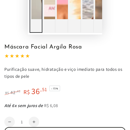
Máscara Facial Argila Rosa
Purificação suave, hidratação e viço imediato para todos os
tipos de pele
36
,51
–15%
R$
,95
42
R$
Preço
Preço
regular
de
Até 6x sem juros de
R$ 6,08
venda
Quantidade
Diminuir
Aumentar