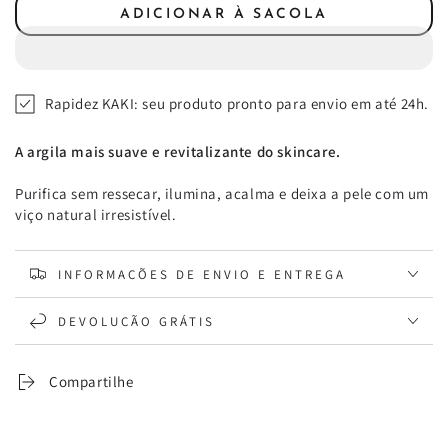
a
a
ADICIONAR À SACOLA
quantidade
quantidade
de
de
Máscara
Máscara
Facial
Facial
Rapidez KAKI: seu produto pronto para envio em até 24h.
Argila
Argila
Rosa
Rosa
A argila mais suave e revitalizante do skincare.
Purifica sem ressecar, ilumina, acalma e deixa a pele com um
viço natural irresistível.
INFORMAÇÕES DE ENVIO E ENTREGA
DEVOLUÇÃO GRÁTIS
Compartilhe