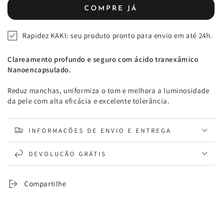
de
de
COMPRE JÁ
Creme
Creme
Facial
Facial
Rapidez KAKI: seu produto pronto para envio em até 24h.
EvenSkin
EvenSkin
Clareamento profundo e seguro com ácido tranexâmico
Nanoencapsulado.
Reduz manchas, uniformiza o tom e melhora a luminosidade
da pele com alta eficácia e excelente tolerância.
INFORMAÇÕES DE ENVIO E ENTREGA
DEVOLUÇÃO GRÁTIS
Compartilhe