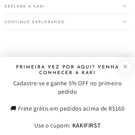
EXPLORE A KAKI
CONTINUE EXPLORANDO
PRIMEIRA VEZ POR AQUI? VENHA
CONHECER A KAKI
Cadastre‑se e ganhe 5% OFF no primeiro
pedido
RECEBA NOVIDADES E VANTAGENS EXCLUSIVAS
🚚 Frete grátis em pedidos acima de R$160
Insira
Use o cupom:
KAKIFIRST
o
Entre para nosso clube, gratuito, KAKILOVERS e receba descontos
e-