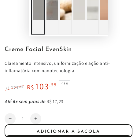
Creme Facial EvenSkin
Clareamento intensivo, uniformização e ação anti-
inflamatória com nanotecnologia
103
,39
–15%
R$
,63
121
R$
Preço
Preço
regular
de
Até 6x sem juros de
R$ 17,23
venda
Quantidade
Diminuir
Aumentar
a
a
ADICIONAR À SACOLA
quantidade
quantidade